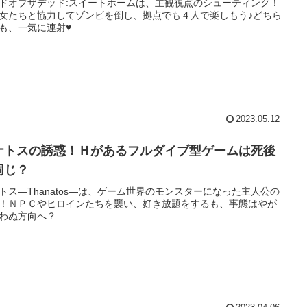
ドオブザデッド:スイートホームは、主観視点のシューティング！
女たちと協力してゾンビを倒し、拠点でも４人で楽しもう♪どちら
も、一気に連射♥
2023.05.12
ナトスの誘惑！Ｈがあるフルダイブ型ゲームは死後
同じ？
トス―Thanatos―は、ゲーム世界のモンスターになった主人公の
！ＮＰＣやヒロインたちを襲い、好き放題をするも、事態はやが
わぬ方向へ？