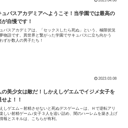
2023.04.06
キュバスアカデミアへようこそ！当学園では最高の
楽が自慢です！
ュバスアカデミアは、「セックスしたら死ぬ」という、極限状況
夢物語です。異世界と繋がった学園でサキュバスに立ち向かう
わずか数人の男子たち！
2023.03.08
人の美少女は敵だ！しかえしゲエムでイジメ女子を
退せよ！！
えしゲエム～射精させないと死ぬデスゲーム～は、Ｈで逆転アリ
楽しい射精ゲーム♪女子３人を追い詰め、闇のハーレムを築き上げ
情報とスキルは、こちらが有利。