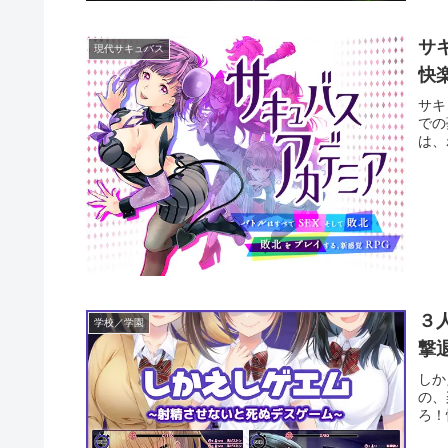
サ
現代サキュバス
快
サキ
での
は、
３
学校／学園
撃
しか
の、
ろ！