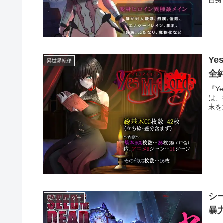
Y
異世界転移
全
『Y
は、
末を
シ
現代リョナゲー
暴