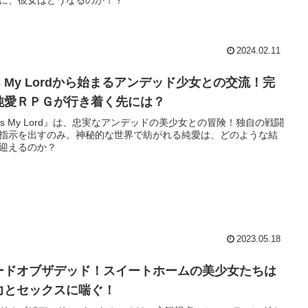
2024.02.11
es My Lordから始まるアンデッド少女との交流！完
純愛ＲＰＧが行き着く先には？
es My Lord』は、忠実なアンデッドの美少女との冒険！独自の戦闘
指示を出すのみ。神秘的な世界で紡がれる純愛は、どのような結
迎えるのか？
2023.05.18
ードオブザデッド！スイートホームの美少女たちは
力とセックスに喘ぐ！