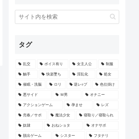
タグ
乱交
ボイス有り
女主人公
制服
触手
快楽墜ち
淫乱化
処女
催眠・洗脳
ロリ
逆レ○プ
色仕掛け
悪サイド
Ｍ男
オナニー
アクションゲーム
孕ませ
レズ
売春／サポ
魔法少女
寝取り／寝取られ
奴隷
おねショタ
オナサポ
脱出ゲーム
シスター
フタナリ