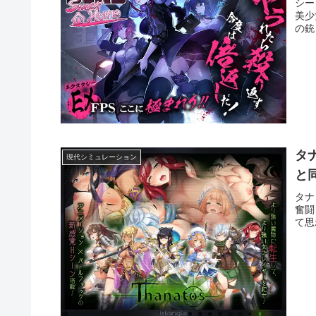
シー
美少
の銃
タ
現代シミュレーション
と
タナ
奮闘
て思