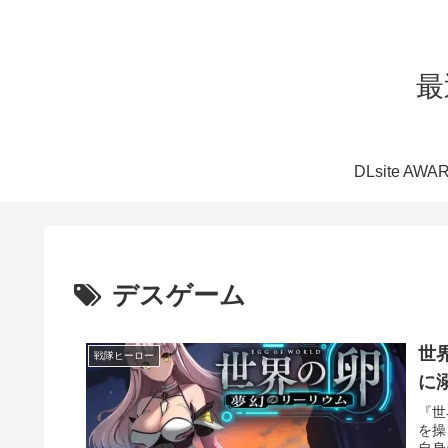
最
DLsite AWA
デスゲーム
世
戦隊ヒーロー
に
『世
を操
自身