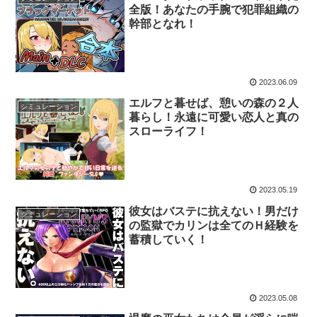
全版！あなたの手腕で犯罪組織の
幹部となれ！
2023.06.09
エルフと暮せば、憩いの森の２人
シミュレーション
暮らし！永遠に可愛い恋人と真の
スローライフ！
2023.05.19
彼女はバステに抗えない！男だけ
シミュレーション
の監獄でカリンは全てのＨ経験を
蓄積していく！
2023.05.08