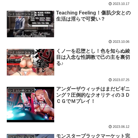
2023.10.17
Teaching Feeling！傷肌少女との
シミュレーション
生活は淫らで可愛い？
2023.10.06
くノ一を忍堕とし！色を知らぬ綾
シミュレーション
目は入念な性調教で己の主を裏切
る♪
2023.07.25
アンダーザウィッチはまだビギニ
シミュレーション
ング？圧倒的なクオリティの３Ｄ
ＣＧでＭプレイ！
2023.06.12
モンスターブラックマーケット完
シミュレーション