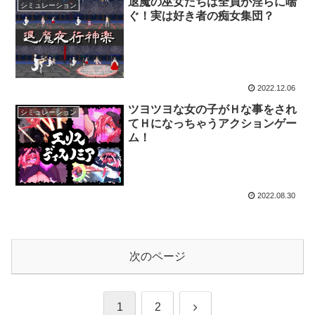
退魔の巫女たちは全員が淫らに喘
シミュレーション
ぐ！実は好き者の痴女集団？
2022.12.06
ツヨツヨな女の子がＨな事をされ
シミュレーション
てＨになっちゃうアクションゲー
ム！
2022.08.30
次のページ
次
1
2