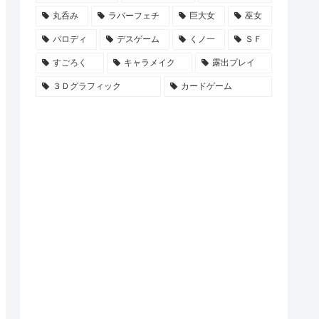
丸呑み
ラバーフェチ
巨大女
巫女
パロディ
デスゲーム
くノ一
ＳＦ
すごろく
キャラメイク
露出プレイ
３Ｄグラフィック
カードゲーム