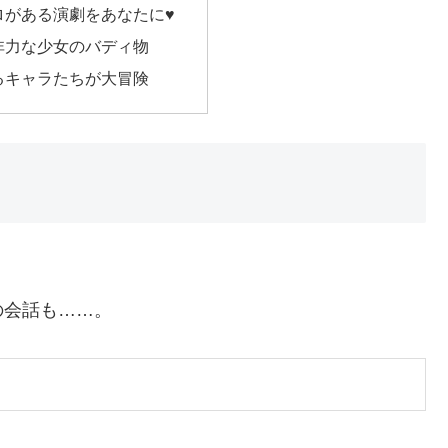
ロがある演劇をあなたに♥
非力な少女のバディ物
るキャラたちが大冒険
の会話も……。