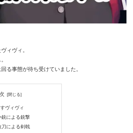
たヴィヴィ。
…。
上回る事態が待ち受けていました。
次
倒すヴィヴィ
小銃による銃撃
抜刀による剣戟