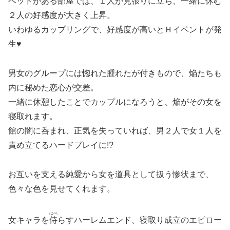
ベッドがある部屋では、１人が見張りに立ち、一緒に休む
２人の好感度が大きく上昇。
いわゆるカップリングで、好感度が高いとＨイベントが発
生♥
男女のグループには惚れた腫れたが付きもので、焔たちも
内に秘めた恋心が交差。
一緒に休憩したことでカップルになろうと、焔がその女を
寝取れます。
館の闇に呑まれ、正気を失っていれば、男２人で女１人を
責め立てるハードプレイに!?
お互いを支える純愛から女を道具として扱う惨状まで、
色々な色を見せてくれます。
はべ
女キャラを
侍
らすハーレムエンド、寝取り成立のエピロー