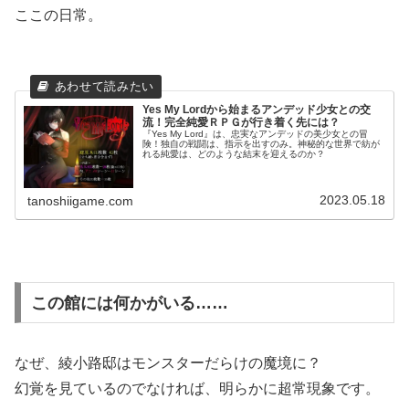
ここの日常。
Yes My Lordから始まるアンデッド少女との交
流！完全純愛ＲＰＧが行き着く先には？
『Yes My Lord』は、忠実なアンデッドの美少女との冒
険！独自の戦闘は、指示を出すのみ。神秘的な世界で紡が
れる純愛は、どのような結末を迎えるのか？
2023.05.18
tanoshiigame.com
この館には何かがいる……
なぜ、綾小路邸はモンスターだらけの魔境に？
幻覚を見ているのでなければ、明らかに超常現象です。