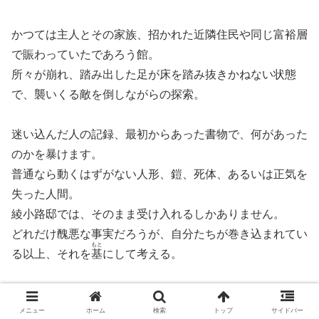
かつては主人とその家族、招かれた近隣住民や同じ富裕層
で賑わっていたであろう館。
所々が崩れ、踏み出した足が床を踏み抜きかねない状態
で、襲いくる敵を倒しながらの探索。
迷い込んだ人の記録、最初からあった書物で、何があった
のかを暴けます。
普通なら動くはずがない人形、鎧、死体、あるいは正気を
失った人間。
綾小路邸では、そのまま受け入れるしかありません。
どれだけ醜悪な事実だろうが、自分たちが巻き込まれてい
もと
る以上、それを
基
にして考える。
『腐界に眠る王女のアバドーン』は、周回プレイによって
ぜんぼう
メニュー
ホーム
検索
トップ
サイドバー
全貌
が明らかになるゲーム。