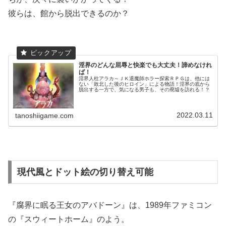
彼らは、館から脱出できるのか？
淫界のどんな屈辱と快楽でも大丈夫！諦めなけれ
ば！
淫界人柱アラカ～ＪＫ退魔師ホラー探索ＲＰＧは、他には
ない「敗北した後のヒロイン」による物語！淫界の底から
脱出する一方で、気になる男子も、その廃墟を訪れる！？
2022.03.11
tanoshiigame.com
現代風とドット絵の切り替え可能
『腐界に眠る王女のアバドーン』は、1989年ファミコン
の『スウィートホーム』のよう。