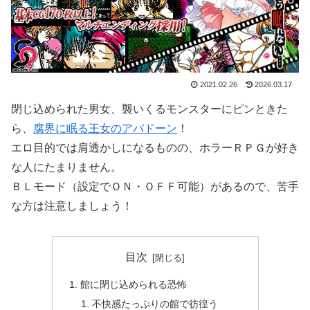
2021.02.26
2026.03.17
閉じ込められた男女、襲いくるモンスターにピンときた
ら、
腐界に眠る王女のアバドーン
！
エロ目的では肩透かしになるものの、ホラーＲＰＧが好き
な人にたまりません。
ＢＬモード（設定でＯＮ・ＯＦＦ可能）があるので、苦手
な方は注意しましょう！
目次
館に閉じ込められる恐怖
不快感たっぷりの館で彷徨う