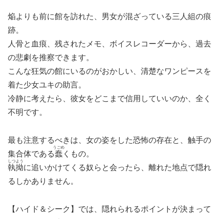
焔よりも前に館を訪れた、男女が混ざっている三人組の痕
跡。
人骨と血痕、残されたメモ、ボイスレコーダーから、過去
の悲劇を推察できます。
こんな狂気の館にいるのがおかしい、清楚なワンピースを
着た少女ユキの助言。
冷静に考えたら、彼女をどこまで信用していいのか、全く
不明です。
最も注意するべきは、女の姿をした恐怖の存在と、触手の
うごめ
集合体である
蠢
くもの。
しつよう
執拗
に追いかけてくる奴らと会ったら、離れた地点で隠れ
るしかありません。
【ハイド＆シーク】では、隠れられるポイントが決まって