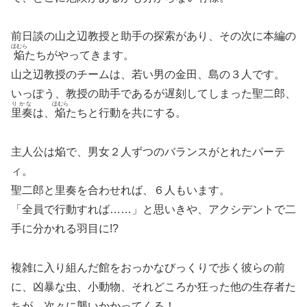
前日談の山之辺教授と助手の探索があり、その次に本編の
ほむら
焔
たちがやってきます。
山之辺教授のチームは、若い男の金田、島の３人です。
いっぽう、教授の助手であるが遅刻してしまった聖二郎、
りかな
ほむら
里奏
は、
焔
たちと行動を共にする。
主人公は焔で、男女２人ずつのバランスがとれたパーテ
ィ。
聖二郎と里奏を合わせれば、６人もいます。
「全員で行動すれば……」と思いきや、アクシデントで二
手に分かれる羽目に!?
複雑に入り組んだ館をおっかなびっくりで歩く彼らの前
に、凶暴な虫、小動物、それどころか狂った他の生存者た
ちが、次々に襲いかかってくる！