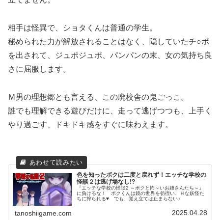
相手は怪異で、ショタくんは普通の学生。
秘められた力が解放されることはなく、隠していたチ○ポ
を出されて、ジュポジュポ、パンパンの末、女の気持ち良
さに屈服します。
Ｍ男の理想郷とも言える、この廃校舎の鬼ごっこ。
誰でも理解できる遊びだけに、走って逃げつつも、上手く
やり過ごす、ドキドキ感をすぐに味わえます。
色を知ったボクは二度と戻れず！エッチな学校の
怪談２は逃げ場なし!?
『エッチな学校の怪談2 ～ボクと怖～いお姉さんたち～』
に負けるな！ ボクくんは鏡の世界を彷徨い、Ｈな妖怪た
ちに搾られる♥ でも、覚え立ては止まらない♪
2025.04.28
tanoshiigame.com