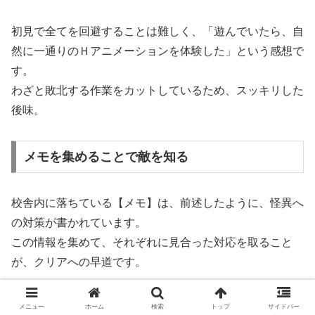
初見で全てを回避することは難しく、「遊んでいたら、自
然に一通りのＨアニメーションを体験した」という感想で
す。
わざと敗北する作業をカットしているため、スッキリした
後味。
メモを集めることで敵を知る
校舎内に落ちている【メモ】は、前述したように、怪異へ
の対策が書かれています。
この情報を集めて、それぞれに見合った対応を取ること
が、クリアへの早道です。
おねショタは新しい時代に突入
メニュー
ホーム
検索
トップ
サイドバー